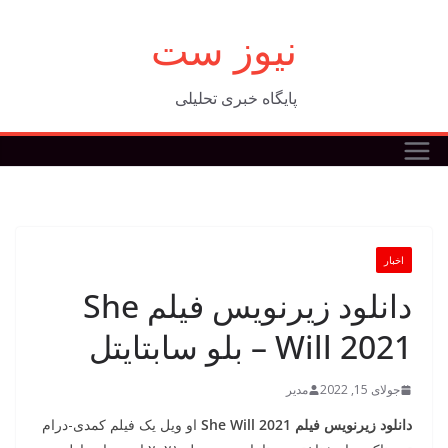
فتن
نیوز ست
ه
حتوا
پایگاه خبری تحلیلی
اخبار
دانلود زیرنویس فیلم She
Will 2021 – بلو سابتايتل
جولای 15, 2022
مدیر
دانلود زیرنویس فیلم She Will 2021
او ویل یک فیلم کمدی-درام