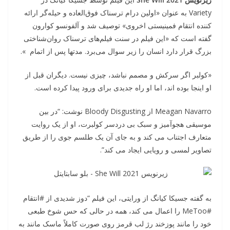
Variety به عنوان «اولین درام ترسناک فوق‌العاده و حیله‌گر ارائه
کننده انتقام فمینیستی اخروی» توصیف شد و آلفونسو کوارون
گفته است که «این فیلم در سنت فیلم‌های ترسناک روان‌شناختی
بزرگ قرار دارد انسان را زیر سوال می‌برد. مدتها پس از اتمام ».
«کولبر اگر سرکش و مصمم نباشد، چیزی نیست. دیگران قبل از
او اینجا بوده اند، اما او راه جدیدی برای ورود پیدا کرده است.
Meagan Navarro از Bloody Disgusting نوشت: “در بین
موسیقی هجوآمیز و سبک بی دردسر کولبرت، او از یک روایت
متعارف اجتناب می کند و به جای آن یک طلسم جوی را از طریق
تصاویر لمسی و رویایی ایجاد می کند”.
به گفته جسیکا کیانگ از ورایتی، این فیلم “دوز شدیدی از #انتقام
#MeToo را اعمال می کند، همه در حالی که حس شوخ طبعی
خود را مانند پوزخند رژ لب قرمز روی صورت کاملاً ماسک مانند به