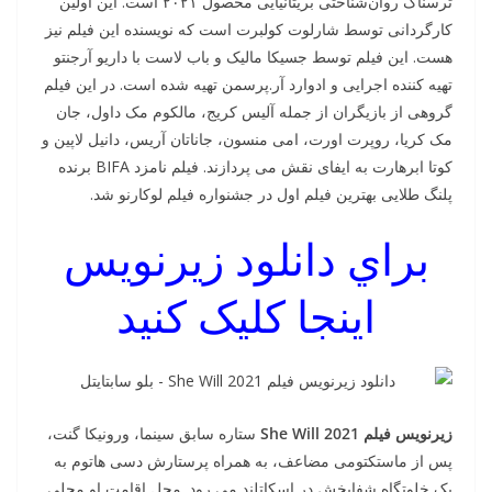
ترسناک روان‌شناختی بریتانیایی محصول ۲۰۲۱ است. این اولین
کارگردانی توسط شارلوت کولبرت است که نویسنده این فیلم نیز
هست. این فیلم توسط جسیکا مالیک و باب لاست با داریو آرجنتو
تهیه کننده اجرایی و ادوارد آر.پرسمن تهیه شده است. در این فیلم
گروهی از بازیگران از جمله آلیس کریج، مالکوم مک داول، جان
مک کریا، روپرت اورت، امی منسون، جاناتان آریس، دانیل لاپین و
کوتا ابرهارت به ایفای نقش می پردازند. فیلم نامزد BIFA برنده
پلنگ طلایی بهترین فیلم اول در جشنواره فیلم لوکارنو شد.
براي دانلود زيرنويس
اينجا کليک کنيد
زیرنویس فیلم She Will 2021
ستاره سابق سینما، ورونیکا گنت،
پس از ماستکتومی مضاعف، به همراه پرستارش دسی هاتوم به
یک خلوتگاه شفابخش در اسکاتلند می رود. محل اقامت او محلی