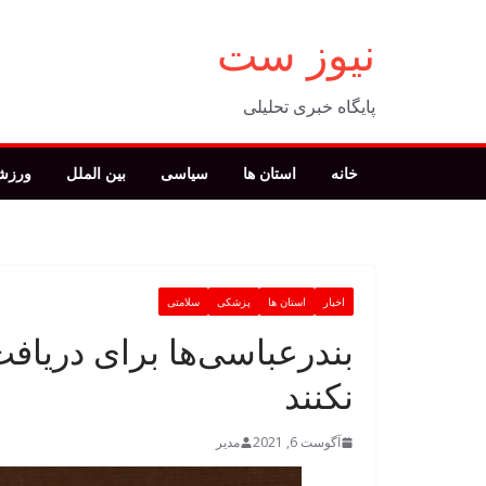
فتن
نیوز ست
ه
حتوا
پایگاه خبری تحلیلی
خانه
استان ها
سیاسی
بین الملل
ورزش
اخبار
استان ها
پزشکی
سلامتی
بندرعباسی‌ها برای دریاف
نکنند
آگوست 6, 2021
مدیر