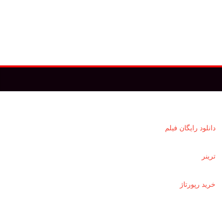
دانلود رايگان فيلم
ترينر
خرید رپورتاژ